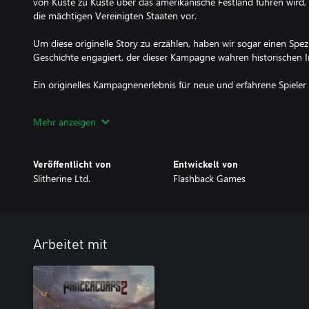
von Küste zu Küste über das amerikanische Festland führen wird, 
die mächtigen Vereinigten Staaten vor.
Um diese originelle Story zu erzählen, haben wir sogar einen Spez
Geschichte engagiert, der dieser Kampagne wahren historischen In
Ein originelles Kampagnenerlebnis für neue und erfahrene Spieler
Während die Geschichte der Ereignisse, die in den Vereinigten Sta
Mehr anzeigen
Achsenmächte führten, in den vorherigen Kampagnen der „Axis Op
wurde 1946 so konzipiert, dass es allen Spielern Spaß macht.
Um dies zu ermöglichen, führte Axis Operations 1946 ein neues, m
Veröffentlicht von
Entwickelt von
so gut wie jedem Szenario der Kampagne vorhanden ist.
Slitherine Ltd.
Flashback Games
Hauptziele:
Dies sind die traditionellen Ziele, die Fans der „Panzer General“-
haben. Kämpfe um die Gebietskontrolle, während deine Armeen i
Arbeitet mit
vorrücken.
Diese Ziele sind für den Kampagnenfortschritt erforderlich und so 
Spielern abgeschlossen werden können.