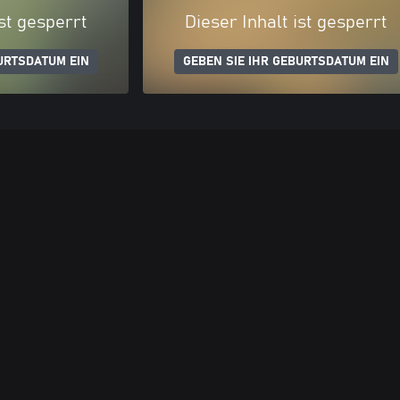
ist gesperrt
Dieser Inhalt ist gesperrt
URTSDATUM EIN
GEBEN SIE IHR GEBURTSDATUM EIN