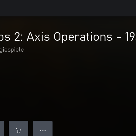
s 2: Axis Operations - 1
giespiele
● ● ●