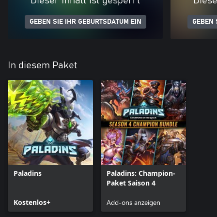
Dieser Inhalt ist gesperrt
Diese
GEBEN SIE IHR GEBURTSDATUM EIN
GEBEN 
In diesem Paket
Paladins
Paladins: Champion-
Paket Saison 4
Kostenlos+
Add-ons anzeigen