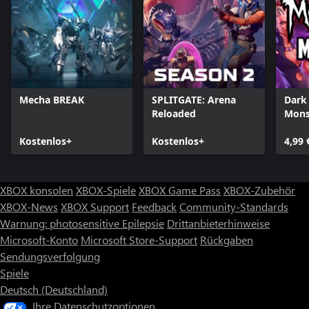
Mecha BREAK
SPLITGATE: Arena
Dark
Reloaded
Mons
Kostenlos+
Kostenlos+
4,99 
XBOX konsolen
XBOX-Spiele
XBOX Game Pass
XBOX-Zubehör
XBOX-News
XBOX Support
Feedback
Community-Standards
Warnung: photosensitive Epilepsie
Drittanbieterhinweise
Microsoft-Konto
Microsoft Store-Support
Rückgaben
Sendungsverfolgung
Spiele
Deutsch (Deutschland)
Ihre Datenschutzoptionen