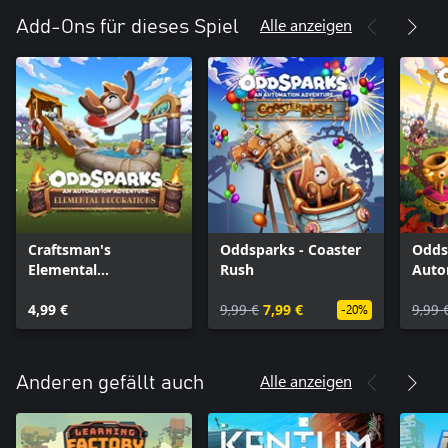
Alle anzeigen
Add-Ons für dieses Spiel
Craftsman's
Oddsparks - Coaster
Odds
Elemental
Rush
Auto
Decorations Pack
Adve
4,99 €
9,99 €
7,99 €
Upgr
9,99 
-20%
Alle anzeigen
Anderen gefällt auch