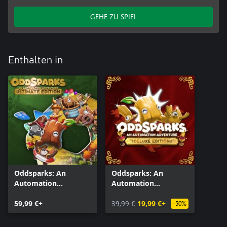
GEHE ZU SPIEL
Enthalten in
Oddsparks: An
Oddsparks: An
Automation
Automation
Adventure - Ultimate
Adventure - Deluxe
Edition
59,99 €+
Edition
39,99 €
19,99 €+
-50%