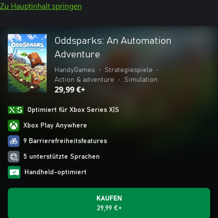
Zu Hauptinhalt springen
Oddsparks: An Automation
Adventure
HandyGames
•
Strategiespiele
•
Action & adventure
•
Simulation
29,99 €+
Optimiert für Xbox Series X|S
Xbox Play Anywhere
9 Barrierefreiheitsfeatures
5 unterstützte Sprachen
Handheld-optimiert
KAUFEN
29,99 €+