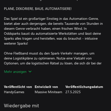
PLANE, DEKORIERE, BAUE, AUTOMATISIERE!
Das Spiel ist ein großartiger Einstieg in das Automation-Genre,
bietet aber auch denjenigen, die bereits Tausende von Stunden in
diesem Genre verbracht haben, einen frischen Wind. In
Oddsparks baust du automatisierte Werkstätten und lässt deine
Sparks alles tragen und herstellen, was du brauchst - inklusive
weiterer Sparks!
Ohne Fließband musst du den Spark-Verkehr managen, um
deine Logistikpläne zu optimieren. Nutze eine Vielzahl von
Optionen, um die logistischen Rätsel zu lösen, die sich dir bei der
Bewältigung von Entfernungen und Höhenunterschieden stellen.
Mehr anzeigen
ERKUNDE, ENTDECKE, ENTHÜLLE, STÜRZ DICH INS ABENTEUER!
Veröffentlicht von
Entwickelt von
Veröffentlichungsdatum
Nimm deine Sparks mit auf ein Abenteuer durch prozedural-
HandyGames
Massive Miniteam
27.5.2025
generierte Welten! Stelle dich ungewöhnlichen Feinden wie
Hoppelwebern und Maitrötern, während du vielfältige und
einzigartige Biome erkundest. Finde Ressourcen inmitten
Wiedergabe mit
vergessener Ruinen. Mach den Weg frei für den Aufbau und die