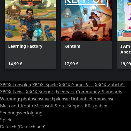
Learning Factory
Kentum
I Am
Apoc
14,99 €
17,99 €
19,99
XBOX konsolen
XBOX-Spiele
XBOX Game Pass
XBOX-Zubehör
XBOX-News
XBOX Support
Feedback
Community-Standards
Warnung: photosensitive Epilepsie
Drittanbieterhinweise
Microsoft-Konto
Microsoft Store-Support
Rückgaben
Sendungsverfolgung
Spiele
Deutsch (Deutschland)