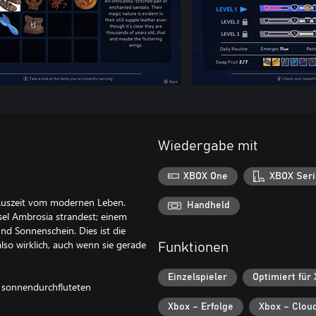
Wiedergabe mit
XBOX One
XBOX Seri
n Auszeit vom modernen Leben.
Handheld
nsel Ambrosia strandest; einem
d Sonnenschein. Dies ist die
also wirklich, auch wenn sie gerade
Funktionen
Einzelspieler
Optimiert für
m sonnendurchfluteten
Xbox – Erfolge
Xbox – Clou