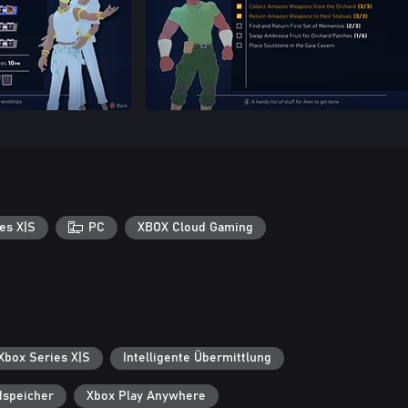
es X|S
PC
XBOX Cloud Gaming
 Xbox Series X|S
Intelligente Übermittlung
dspeicher
Xbox Play Anywhere