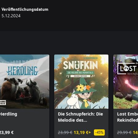
Veröffentlichungsdatum
5.12.2024
Herdling
Die Schnupferich: Die
Lost Embe
Melodie des
Rekindled
Mumintals – Deluxe
23,99 €
Edition
23,99 €
13,19 €+
29,99 €
14
-45%