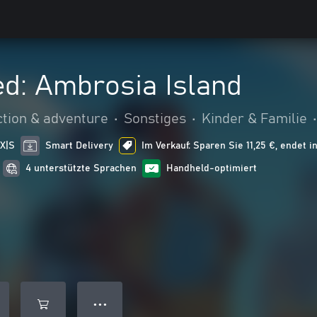
d: Ambrosia Island
ction & adventure
•
Sonstiges
•
Kinder & Familie
•
 X|S
Smart Delivery
Im Verkauf: Sparen Sie 11,25 €, endet i
4 unterstützte Sprachen
Handheld-optimiert
● ● ●