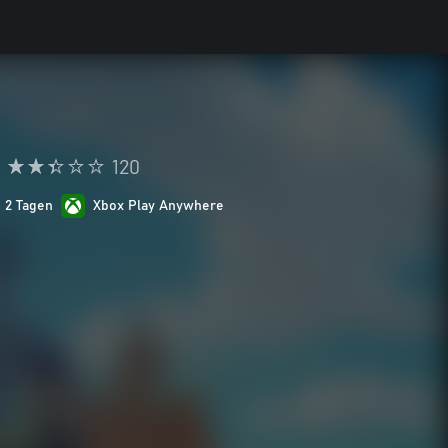
120
n 2 Tagen
Xbox Play Anywhere