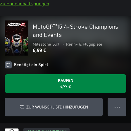
Zu Hauptinhalt springen
MotoGP™15 4-Stroke Champions
and Events
Milestone S.r.l.
•
Renn- & Flugspiele
6,99 €
Benötigt ein Spiel
KAUFEN
6,99 €
ZUR WUNSCHLISTE HINZUFÜGEN
● ● ●