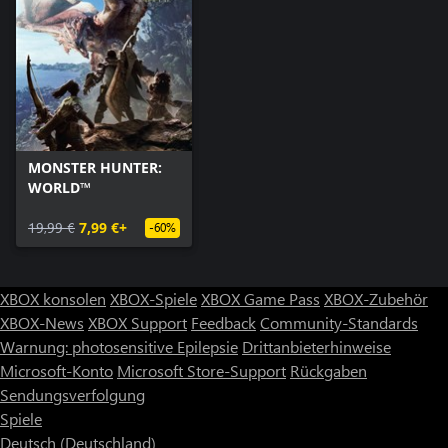
MONSTER HUNTER:
WORLD™
19,99 €
7,99 €+
-60%
XBOX konsolen
XBOX-Spiele
XBOX Game Pass
XBOX-Zubehör
XBOX-News
XBOX Support
Feedback
Community-Standards
Warnung: photosensitive Epilepsie
Drittanbieterhinweise
Microsoft-Konto
Microsoft Store-Support
Rückgaben
Sendungsverfolgung
Spiele
Deutsch (Deutschland)