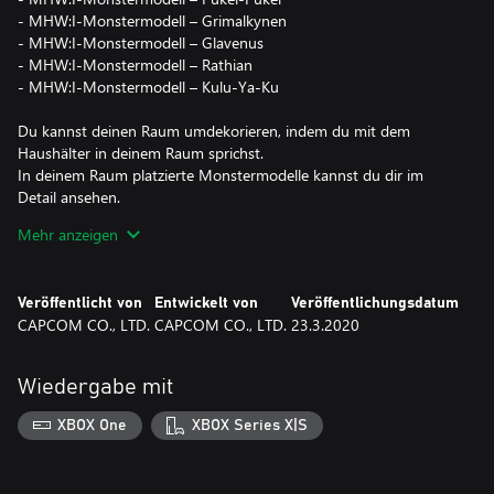
- MHW:I-Monstermodell – Grimalkynen
- MHW:I-Monstermodell – Glavenus
- MHW:I-Monstermodell – Rathian
- MHW:I-Monstermodell – Kulu-Ya-Ku
Du kannst deinen Raum umdekorieren, indem du mit dem
Haushälter in deinem Raum sprichst.
In deinem Raum platzierte Monstermodelle kannst du dir im
Detail ansehen.
Der Kauf von Monster Hunter World: Iceborne ist nötig, um
Mehr anzeigen
dieses Add-on nutzen zu können.
Veröffentlicht von
Entwickelt von
Veröffentlichungsdatum
CAPCOM CO., LTD.
CAPCOM CO., LTD.
23.3.2020
Wiedergabe mit
XBOX One
XBOX Series X|S