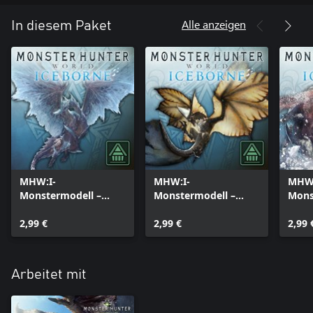
Alle anzeigen
In diesem Paket
MHW:I-
MHW:I-
MHW:
Monstermodell –
Monstermodell –
Mons
Velkhana
Legiana
Beot
2,99 €
2,99 €
2,99 
Arbeitet mit