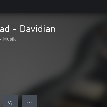
ad - Davidian
•
Musik
● ● ●