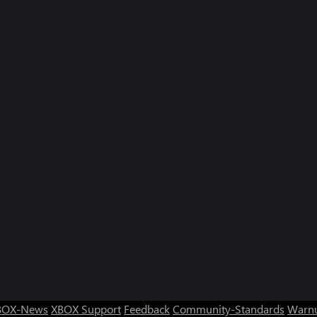
BOX-News
XBOX Support
Feedback
Community-Standards
Warnu