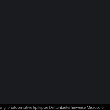
ng: photosensitive Epilepsie
Drittanbieterhinweise
Microsoft-