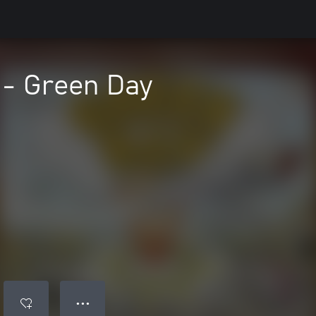
 - Green Day
● ● ●