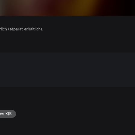
lich (separat erhältlich).
es X|S