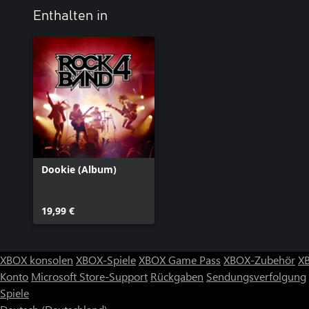
Enthalten in
Dookie (Album)
19,99 €
XBOX konsolen
XBOX-Spiele
XBOX Game Pass
XBOX-Zubehör
X
Konto
Microsoft Store-Support
Rückgaben
Sendungsverfolgung
Spiele