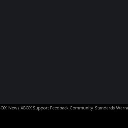
BOX-News
XBOX Support
Feedback
Community-Standards
Warnu