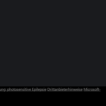
ng: photosensitive Epilepsie
Drittanbieterhinweise
Microsoft-