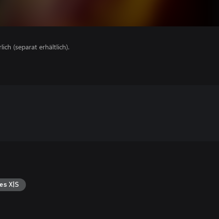
lich (separat erhältlich).
es X|S