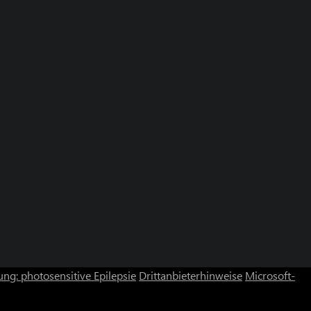
ng: photosensitive Epilepsie
Drittanbieterhinweise
Microsoft-