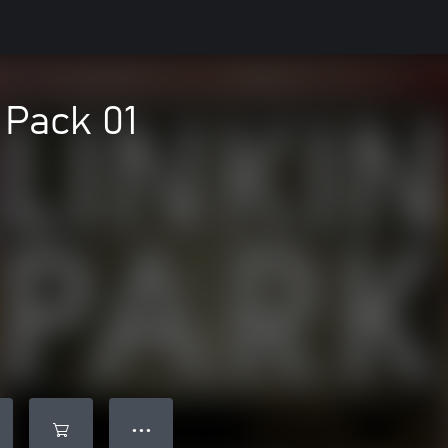
 Pack 01
● ● ●