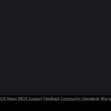
BOX-News
XBOX Support
Feedback
Community-Standards
Warnu