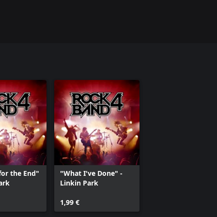
for the End"
"What I've Done" -
ark
Linkin Park
1,99 €