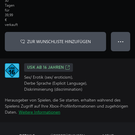
30
Tagen
für
39,99
€
verkauft
ZUR WUNSCHLISTE HINZUFÜGEN
● ● ●
USK AB 16 JAHREN
Sex/ Erotik (sex/ eroticism),
Derbe Sprache (Explicit Language),
Diskriminierung (discrimination)
Herausgeber von Spielen, die Sie starten, erhalten während des
Spielens Zugriff auf Ihre Xbox-Profilinformationen und zugehörigen
Daten.
Weitere Informationen