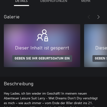
DETAILS
ÜBERPRÜFUNGEN
MEHR
Galerie
Dieser Inhalt ist gesperrt
Diese
GEBEN SIE IHR GEBURTSDATUM EIN
GEBEN 
Beschreibung
Hey Ladies, ich bin wieder im Geschäft! In meinem neuen
Abenteuer Leisure Suit Larry - Wet Dreams Don’t Dry verschlägt
es mich – wie auch immer – vom Ende der 80er direkt ins 21.