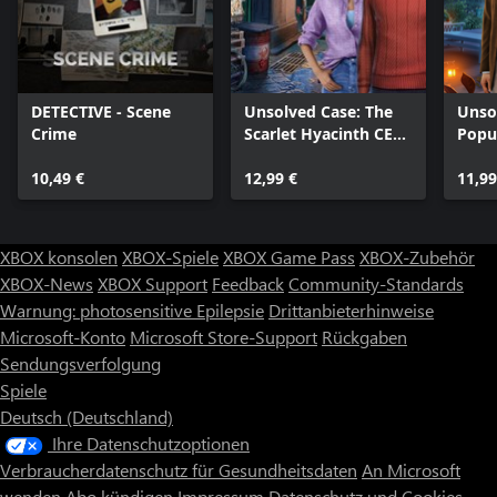
DETECTIVE - Scene
Unsolved Case: The
Unsol
Crime
Scarlet Hyacinth CE
Popu
Xbox
10,49 €
12,99 €
11,99
XBOX konsolen
XBOX-Spiele
XBOX Game Pass
XBOX-Zubehör
XBOX-News
XBOX Support
Feedback
Community-Standards
Warnung: photosensitive Epilepsie
Drittanbieterhinweise
Microsoft-Konto
Microsoft Store-Support
Rückgaben
Sendungsverfolgung
Spiele
Deutsch (Deutschland)
Ihre Datenschutzoptionen
Verbraucherdatenschutz für Gesundheitsdaten
An Microsoft
wenden
Abo kündigen
Impressum
Datenschutz und Cookies