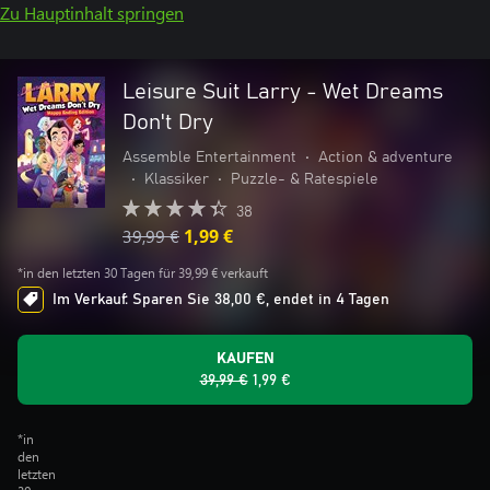
Zu Hauptinhalt springen
Leisure Suit Larry - Wet Dreams
Don't Dry
Assemble Entertainment
•
Action & adventure
•
Klassiker
•
Puzzle- & Ratespiele
38
39,99 €
1,99 €
*in den letzten 30 Tagen für 39,99 € verkauft
Im Verkauf: Sparen Sie 38,00 €, endet in 4 Tagen
KAUFEN
39,99 €
1,99 €
*in
den
letzten