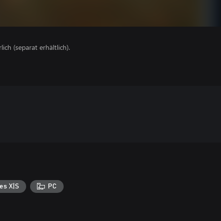
lich (separat erhältlich).
es X|S
PC