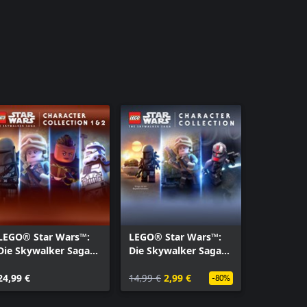
LEGO® Star Wars™:
LEGO® Star Wars™:
Die Skywalker Saga
Die Skywalker Saga
Charaktersammlung
Charaktersammlung
1 & 2
24,99 €
1
14,99 €
2,99 €
-80%