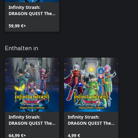
Infinity Strash:
DRAGON QUEST The
Adventure of Dai
59,99 €+
Enthalten in
Infinity Strash:
Infinity Strash:
DRAGON QUEST The
DRAGON QUEST The
Adventure of Dai -
Adventure of Dai
Digital Deluxe Edition
64,99 €+
Digital Deluxe
4,99 €