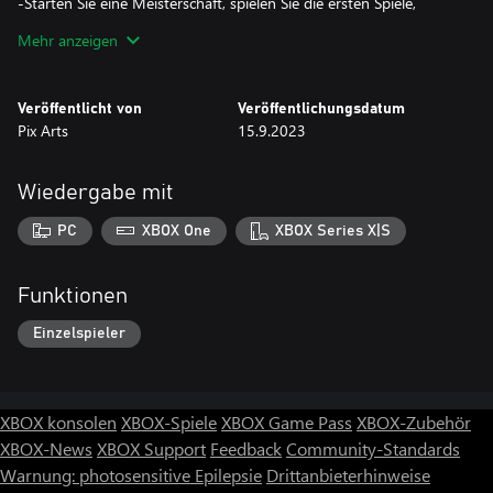
-Starten Sie eine Meisterschaft, spielen Sie die ersten Spiele,
hören Sie auf, spielen Sie die letzten Spiele an einem anderen Tag
Mehr anzeigen
-Jedes Team hat seine eigene Spielergeschwindigkeit, Strike
Force, Global Team Experience
-Viele herausragende Animationen: Passen, Schießen, Steuern,
Veröffentlicht von
Veröffentlichungsdatum
Dribbeln, Kopfball, Roulette,
Pix Arts
15.9.2023
Tackle usw..
-Menütexte übersetzt in Englisch, Französisch, Deutsch, Spanisch,
Italienisch, Portugiesisch (Fußballspiele nur in Englisch)
Wiedergabe mit
Du wirst nie alleine laufen!
PC
XBOX One
XBOX Series X|S
Funktionen
Einzelspieler
XBOX konsolen
XBOX-Spiele
XBOX Game Pass
XBOX-Zubehör
XBOX-News
XBOX Support
Feedback
Community-Standards
Warnung: photosensitive Epilepsie
Drittanbieterhinweise