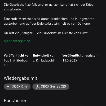
Die Gesellschaft zerfällt und im ganzen Land hat sich der Krieg
ausgebreitet.
Tausende Menschen sind durch Krankheiten und Hungersnöte
gestorben und auf der Erde selbst wimmelt es von Dämonen.
Du bist ein „Ashigaru“, ein Fußsoldat im Dienste von Fürst
Takeda Nobumitsu.
Mehr anzeigen
Von einem mächtigen Dämonenkönig getäuscht, führte dein
Herr seine Armee in einen Hinterhalt. Alle kamen um, außer dir.
Veröffentlicht von
Entwickelt von
Veröffentlichungsdatum
Gegen deinen Willen opferte dein Herr sein Leben, um dir bei der
Top Hat Studios,
J. R. Hudepohl
13.5.2025
Flucht aus der Schlacht zu helfen.
Inc.
Du hast geschworen, den Dämon, der deinen Herren verraten
hat, aufzuspüren und zu besiegen.
Wiedergabe mit
Du nimmst deinen möglicherweise letzten Atemzug auf dieser
XBOX One
XBOX Series X|S
sterblichen Ebene und bereitest dich darauf vor, …
das Labyrinth des Dämonenkönigs zu betreten!“
Funktionen