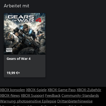
Arbeitet mit
Gears of War 4
19,99 €+
XBOX konsolen
XBOX-Spiele
XBOX Game Pass
XBOX-Zubehör
XBOX-News
XBOX Support
Feedback
Community-Standards
Warnung: photosensitive Epilepsie
Drittanbieterhinweise