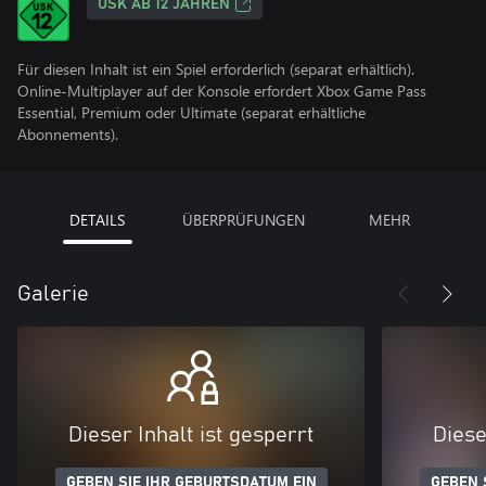
USK AB 12 JAHREN
Für diesen Inhalt ist ein Spiel erforderlich (separat erhältlich).
Online-Multiplayer auf der Konsole erfordert Xbox Game Pass
Essential, Premium oder Ultimate (separat erhältliche
Abonnements).
DETAILS
ÜBERPRÜFUNGEN
MEHR
Galerie
Dieser Inhalt ist gesperrt
Diese
GEBEN SIE IHR GEBURTSDATUM EIN
GEBEN 