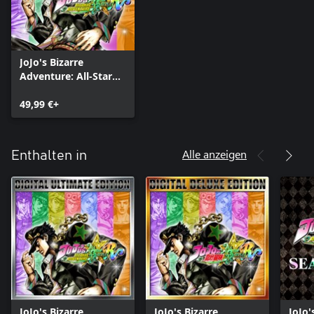
JoJo's Bizarre
Adventure: All-Star
Battle R
49,99 €+
Alle anzeigen
Enthalten in
JoJo's Bizarre
JoJo's Bizarre
JoJo'