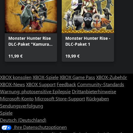
Monster Hunter Rise
Monster Hunter Rise -
DLC-Paket "Kamura-
DLC-Paket 1
Kollektion"
11,99 €
19,99 €
XBOX konsolen
XBOX-Spiele
XBOX Game Pass
XBOX-Zubehör
XBOX-News
XBOX Support
Feedback
Community-Standards
Warnung: photosensitive Epilepsie
Drittanbieterhinweise
Microsoft-Konto
Microsoft Store-Support
Rückgaben
Sendungsverfolgung
Spiele
Deutsch (Deutschland)
Ihre Datenschutzoptionen