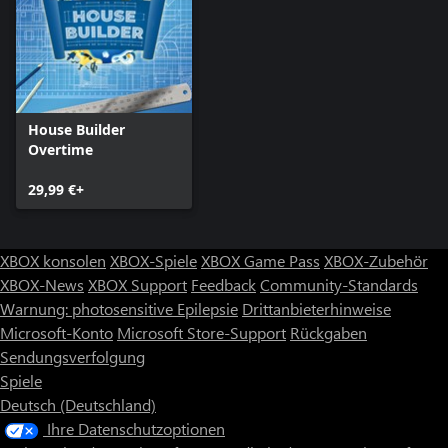
Wert auf eine einzigartige Atmosphäre legen - Hochzeiten,
Bankette und geschäftliche Veranstaltungen werden dort
abgehalten.
House Builder
Overtime
29,99 €+
XBOX konsolen
XBOX-Spiele
XBOX Game Pass
XBOX-Zubehör
XBOX-News
XBOX Support
Feedback
Community-Standards
Warnung: photosensitive Epilepsie
Drittanbieterhinweise
Microsoft-Konto
Microsoft Store-Support
Rückgaben
Sendungsverfolgung
Spiele
Deutsch (Deutschland)
Ihre Datenschutzoptionen