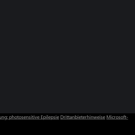
ng: photosensitive Epilepsie
Drittanbieterhinweise
Microsoft-