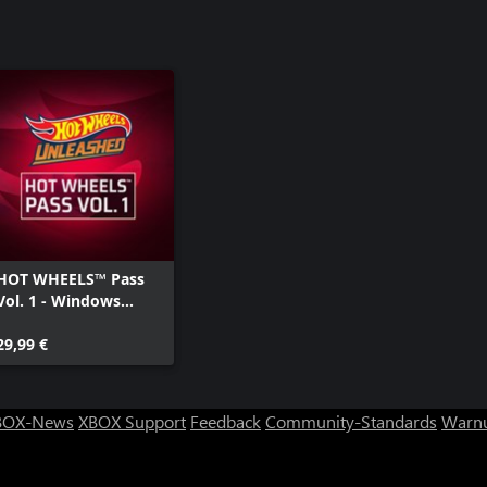
HOT WHEELS™ Pass
Vol. 1 - Windows
Edition
29,99 €
BOX-News
XBOX Support
Feedback
Community-Standards
Warnu