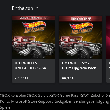
Enthalten in
HOT WHEELS
HOT WHEELS™ -
UNLEASHED™ - Game
GOTY Upgrade Pack -
Of The Year Edition -
Windows Edition
Windows Edition
79,99 €+
44,99 €
XBOX konsolen
XBOX-Spiele
XBOX Game Pass
XBOX-Zubehör
X
Konto
Microsoft Store-Support
Rückgaben
Sendungsverfolgung
Spiele