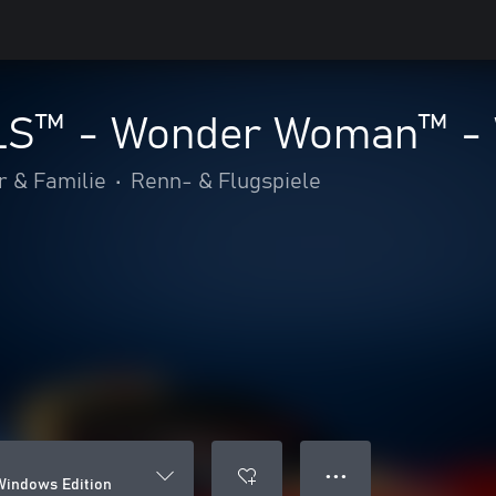
S™ - Wonder Woman™ - W
r & Familie
•
Renn- & Flugspiele
● ● ●
indows Edition