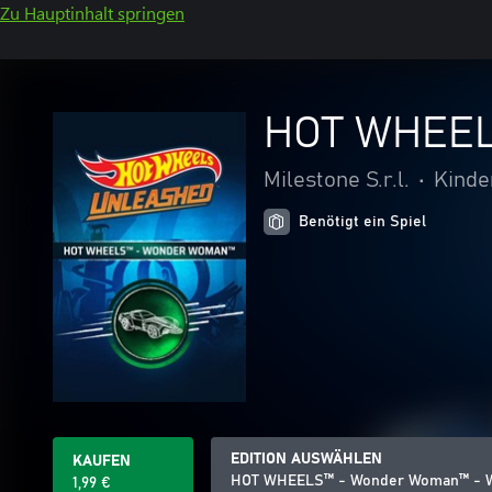
Zu Hauptinhalt springen
HOT WHEEL
Milestone S.r.l.
•
Kinde
Benötigt ein Spiel
EDITION AUSWÄHLEN
KAUFEN
HOT WHEELS™ - Wonder Woman™ - W
1,99 €