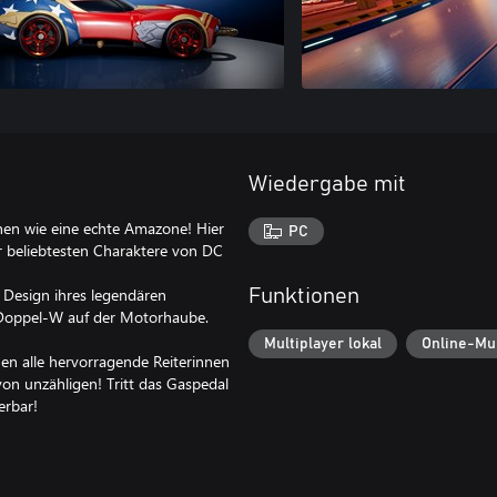
Wiedergabe mit
en wie eine echte Amazone! Hier
PC
r beliebtesten Charaktere von DC
 Design ihres legendären
Funktionen
 Doppel-W auf der Motorhaube.
Multiplayer lokal
Online-Mul
en alle hervorragende Reiterinnen
von unzähligen! Tritt das Gaspedal
erbar!