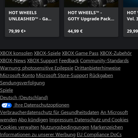
HOT WHEELS
HOT WHEELS™ -
HOT 
UNLEASHED™ - Game
GOTY Upgrade Pack -
Vol. 
Of The Year Edition -
Xbox Series X|S
X|S
Xbox Series X|S
79,99 €+
44,99 €
29,99
XBOX konsolen
XBOX-Spiele
XBOX Game Pass
XBOX-Zubehör
XBOX-News
XBOX Support
Feedback
Community-Standards
Warnung: photosensitive Epilepsie
Drittanbieterhinweise
Microsoft-Konto
Microsoft Store-Support
Rückgaben
Sendungsverfolgung
Spiele
Deutsch (Deutschland)
Ihre Datenschutzoptionen
Verbraucherdatenschutz für Gesundheitsdaten
An Microsoft
wenden
Abo kündigen
Impressum
Datenschutz und Cookies
Cookies verwalten
Nutzungsbedingungen
Markenzeichen
Informationen zu unserer Werbung
EU Compliance DoCs