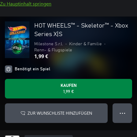
Zu Hauptinhalt springen
HOT WHEELS™ - Skeletor™ - Xbox
Series X|S
Milestone S.r.l.
•
Kinder & Familie
•
Renn- & Flugspiele
1,99 €
Benötigt ein Spiel
KAUFEN
1,99 €
ZUR WUNSCHLISTE HINZUFÜGEN
● ● ●