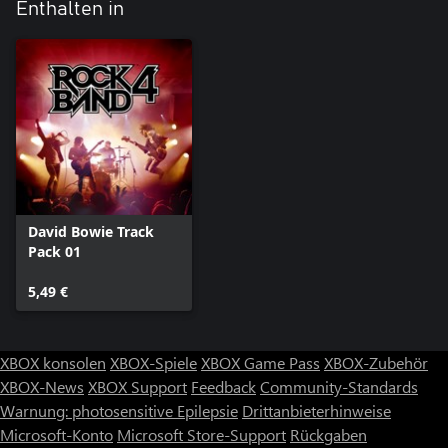
Enthalten in
David Bowie Track
Pack 01
5,49 €
XBOX konsolen
XBOX-Spiele
XBOX Game Pass
XBOX-Zubehör
XBOX-News
XBOX Support
Feedback
Community-Standards
Warnung: photosensitive Epilepsie
Drittanbieterhinweise
Microsoft-Konto
Microsoft Store-Support
Rückgaben