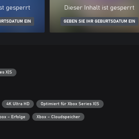
ist gesperrt
Dieser Inhalt ist gesperrt
URTSDATUM EIN
GEBEN SIE IHR GEBURTSDATUM EIN
es X|S
4K Ultra HD
Optimiert für Xbox Series X|S
box – Erfolge
Xbox – Cloudspeicher