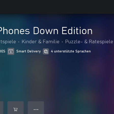
Phones Down Edition
tspiele
•
Kinder & Familie
•
Puzzle- & Ratespiele
 X|S
Smart Delivery
4 unterstützte Sprachen
● ● ●