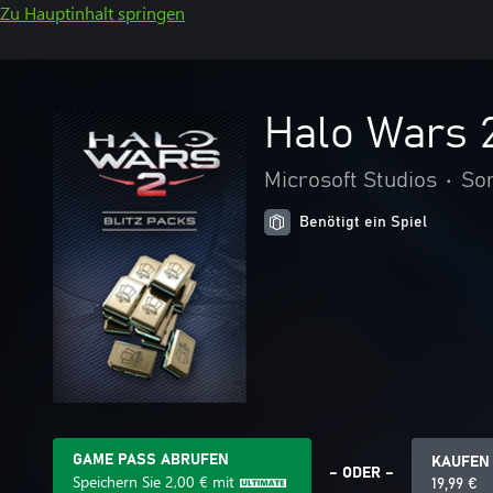
Zu Hauptinhalt springen
Halo Wars 2
Microsoft Studios
•
So
Benötigt ein Spiel
GAME PASS ABRUFEN
KAUFEN
– ODER –
Speichern Sie
2,00 €
mit
19,99 €