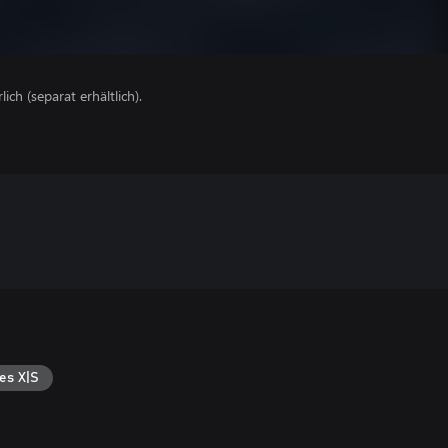
lich (separat erhältlich).
es X|S