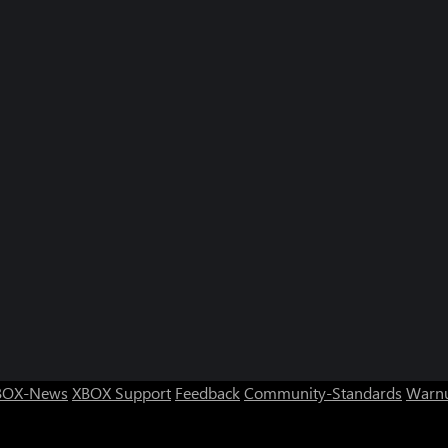
BOX-News
XBOX Support
Feedback
Community-Standards
Warnu