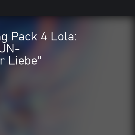
 Pack 4 Lola:
"UN-
 Liebe"