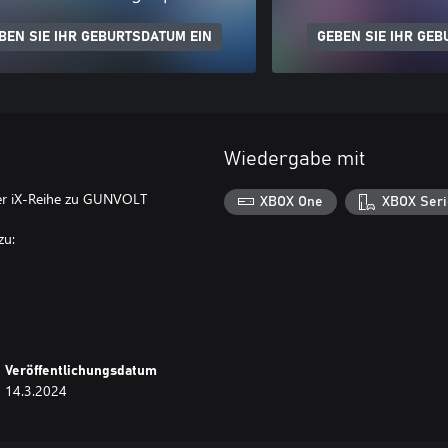
BEN SIE IHR GEBURTSDATUM EIN
GEBEN SIE IHR GEB
Wiedergabe mit
ger iX-Reihe zu GUNVOLT
XBOX One
XBOX Seri
zu:
Veröffentlichungsdatum
14.3.2024