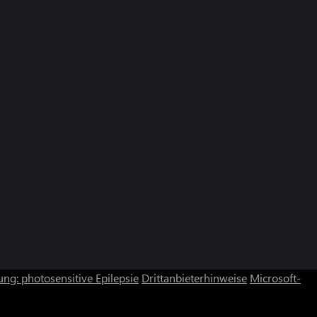
ng: photosensitive Epilepsie
Drittanbieterhinweise
Microsoft-