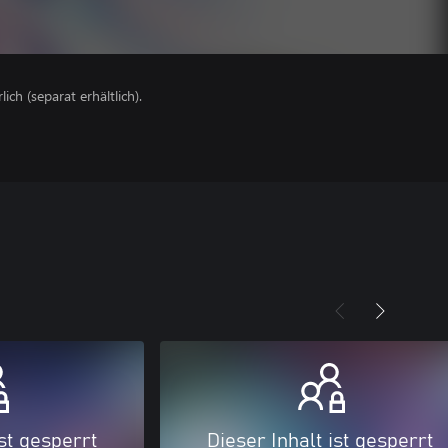
lich (separat erhältlich).
ist gesperrt
Dieser Inhalt ist gesperrt