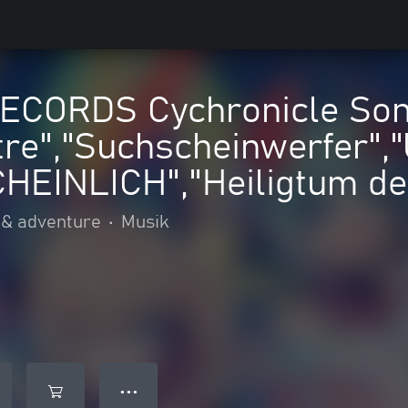
CORDS Cychronicle Song
tre","Suchscheinwerfer",
INLICH","Heiligtum der
 & adventure
•
Musik
● ● ●