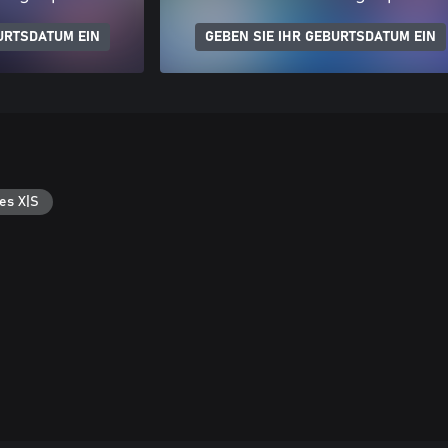
URTSDATUM EIN
GEBEN SIE IHR GEBURTSDATUM EIN
es X|S