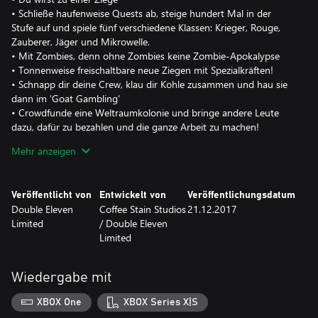
• Schließe haufenweise Quests ab, steige hundert Mal in der
Stufe auf und spiele fünf verschiedene Klassen: Krieger, Rouge,
Zauberer, Jäger und Mikrowelle.
• Mit Zombies, denn ohne Zombies keine Zombie-Apokalypse
• Tonnenweise freischaltbare neue Ziegen mit Spezialkräften!
• Schnapp dir deine Crew, klau dir Kohle zusammen und hau sie
dann im 'Goat Gambling'
• Crowdfunde eine Weltraumkolonie und bringe andere Leute
dazu, dafür zu bezahlen und die ganze Arbeit zu machen!
• Schalte neuen, doch bescheuerteren Kram frei. Denn schließlich
Mehr anzeigen
ist das hier 'Goat Simulator'.
Veröffentlicht von
Entwickelt von
Veröffentlichungsdatum
Double Eleven
Coffee Stain Studios
21.12.2017
Limited
/ Double Eleven
Limited
Wiedergabe mit
XBOX One
XBOX Series X|S