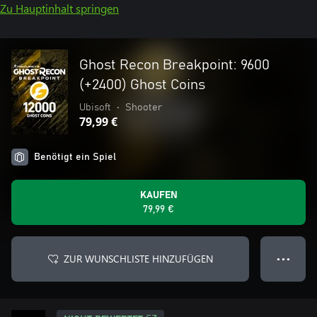
Zu Hauptinhalt springen
Ghost Recon Breakpoint: 9600
(+2400) Ghost Coins
Ubisoft
•
Shooter
79,99 €
Benötigt ein Spiel
KAUFEN
79,99 €
ZUR WUNSCHLISTE HINZUFÜGEN
● ● ●