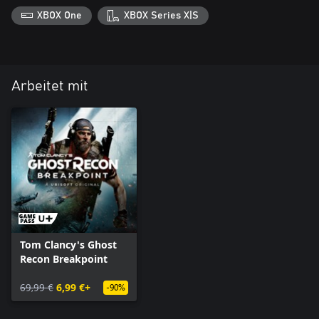
XBOX One
XBOX Series X|S
Arbeitet mit
Tom Clancy's Ghost
Recon Breakpoint
69,99 €
6,99 €+
-90%