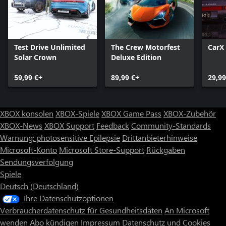
Test Drive Unlimited
The Crew Motorfest
CarX 
Solar Crown
Deluxe Edition
59,99 €+
89,99 €+
29,99
XBOX konsolen
XBOX-Spiele
XBOX Game Pass
XBOX-Zubehör
XBOX-News
XBOX Support
Feedback
Community-Standards
Warnung: photosensitive Epilepsie
Drittanbieterhinweise
Microsoft-Konto
Microsoft Store-Support
Rückgaben
Sendungsverfolgung
Spiele
Deutsch (Deutschland)
Ihre Datenschutzoptionen
Verbraucherdatenschutz für Gesundheitsdaten
An Microsoft
wenden
Abo kündigen
Impressum
Datenschutz und Cookies