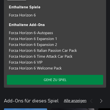
geschaffen werden.
Enthaltene Spiele
DAS FESTIVAL FÜR JEDEN FAHRER
Forza Horizon 6
Fahre einfach drauf los im bislang zugänglichsten Horizon-Spiel.
Unsere Individualisierungsoptionen umfassen Hoher-Kontrast-
Enthaltene Add-Ons
Modus, Auto-Annäherungsradar, amerikanische und britische
Gebärdensprache und Auto-Fahrt, bei der Spieler die
Forza Horizon 6-Autopass
wunderschönen Autos, Hitmusik und spektakulären Schauplätze
Forza Horizon 6 Expansion 1
des Horizon-Festivals erleben können.
Forza Horizon 6 Expansion 2
Forza Horizon 6 Italian Passion Car Pack
Entdecke deine Legende und erkunde die Kontraste und Kultur
Forza Horizon 6 Time Attack Car Pack
Japans.
Forza Horizon 6 VIP
* Online-Konsolen-Mehrspielermodus erfordert ein separat
Forza Horizon 6 Welcome Pack
GEHE ZU SPIEL
Alle anzeigen
Add-Ons für dieses Spiel