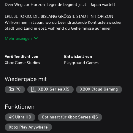
Dein Weg zur Horizon-Legende beginnt jetzt – Japan wartet!
ERLEBE TOKIO, DIE BISLANG GRÖSSTE STADT IN HORIZON
Willkommen in Japan, wo du beeindruckende Kontraste zwischen
Stadt und Land erlebst, während du Geheimnisse auf einer
Horizon-Karte enthüllst, die vielfältiger denn je ist und nur so vor
Mehr anzeigen
Höhenmetern, Biomen und spektakulären Fahrerlebnissen
strotzt. Cruise durch Vorstädte und legendäre Viertel der
Innenstadt oder fordere dich selbst im Hafen und den
Veröffentlicht von
Entwickelt von
Industriegebieten von Tokio heraus – dem bislang größten
Xbox Game Studios
Playground Games
Stadtgebiet in einem Forza Horizon-Spiel und einer Heimat für
Autoliebhaber.
Wiedergabe mit
TAUCHE EIN IN DIE JAPANISCHE AUTOKULTUR
Fahre über 550 Echtwelt-Autos, einschließlich heißgeliebter JDM-
PC
XBOX Series X|S
XBOX Cloud Gaming
Klassiker, und genieße dabei realistische Motorgeräusche und
aktualisierte Steuerungsanimationen mit einer Lenkraddrehung
von 540°. Sammle bei deiner Erkundung Japans besondere, mit
Funktionen
extremen Modifikationen ausgestattete Forza Edition-Autos und
suche seltene Aftermarkt-Wägen, die sich testen und kaufen
4K Ultra HD
Optimiert für Xbox Series X|S
lassen. Auf deinem Weg zur Berühmtheit wirst du auf die
Xbox Play Anywhere
Legenden des Horizon-Festivals treffen, an Touge-Rennen