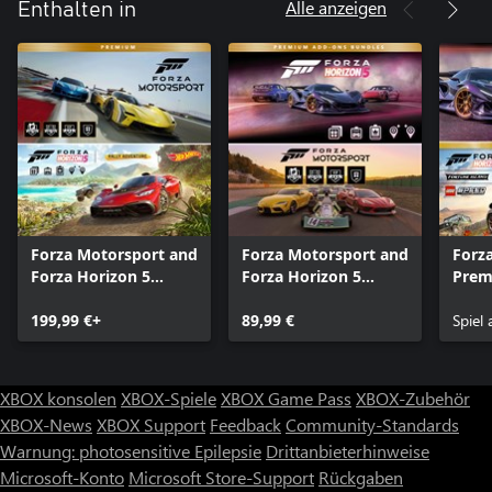
Alle anzeigen
Enthalten in
Forza Motorsport and
Forza Motorsport and
Forza
Forza Horizon 5
Forza Horizon 5
Prem
Premium Editions
Premium Add-Ons
Bund
Bundle
199,99 €+
Bundle
89,99 €
Spiel
XBOX konsolen
XBOX-Spiele
XBOX Game Pass
XBOX-Zubehör
XBOX-News
XBOX Support
Feedback
Community-Standards
Warnung: photosensitive Epilepsie
Drittanbieterhinweise
Microsoft-Konto
Microsoft Store-Support
Rückgaben