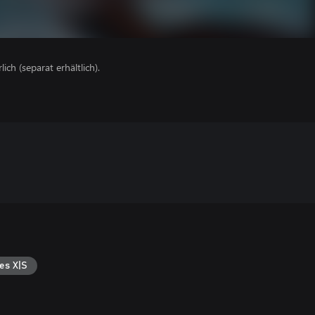
lich (separat erhältlich).
es X|S