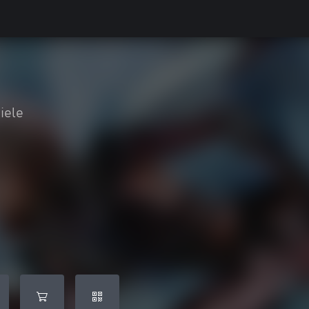
h
iele