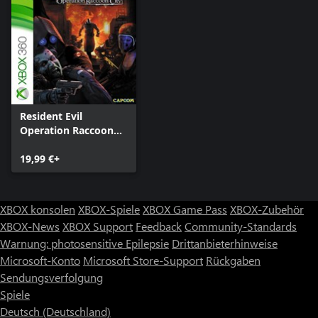
Resident Evil
Operation Raccoon
City
19,99 €+
XBOX konsolen
XBOX-Spiele
XBOX Game Pass
XBOX-Zubehör
XBOX-News
XBOX Support
Feedback
Community-Standards
Warnung: photosensitive Epilepsie
Drittanbieterhinweise
Microsoft-Konto
Microsoft Store-Support
Rückgaben
Sendungsverfolgung
Spiele
Deutsch (Deutschland)