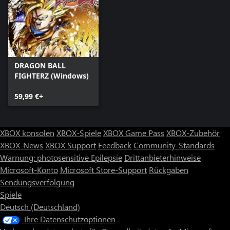
DRAGON BALL
FIGHTERZ (Windows)
59,99 €+
XBOX konsolen
XBOX-Spiele
XBOX Game Pass
XBOX-Zubehör
XBOX-News
XBOX Support
Feedback
Community-Standards
Warnung: photosensitive Epilepsie
Drittanbieterhinweise
Microsoft-Konto
Microsoft Store-Support
Rückgaben
Sendungsverfolgung
Spiele
Deutsch (Deutschland)
Ihre Datenschutzoptionen