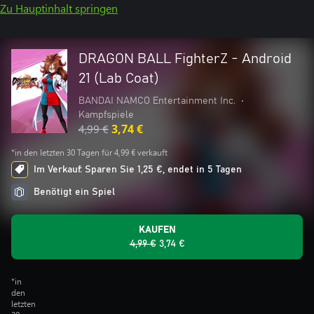
Zu Hauptinhalt springen
DRAGON BALL FighterZ - Android
21 (Lab Coat)
BANDAI NAMCO Entertainment Inc.
•
Kampfspiele
4,99 €
3,74 €
*in den letzten 30 Tagen für 4,99 € verkauft
Im Verkauf: Sparen Sie 1,25 €, endet in 5 Tagen
Benötigt ein Spiel
KAUFEN
4,99 €
3,74 €
*in
den
letzten