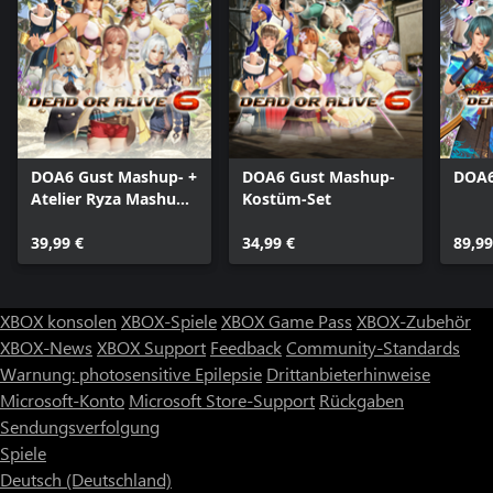
DOA6 Gust Mashup- +
DOA6 Gust Mashup-
DOA6
Atelier Ryza Mashup-
Kostüm-Set
Kostüme
39,99 €
34,99 €
89,99
XBOX konsolen
XBOX-Spiele
XBOX Game Pass
XBOX-Zubehör
XBOX-News
XBOX Support
Feedback
Community-Standards
Warnung: photosensitive Epilepsie
Drittanbieterhinweise
Microsoft-Konto
Microsoft Store-Support
Rückgaben
Sendungsverfolgung
Spiele
Deutsch (Deutschland)