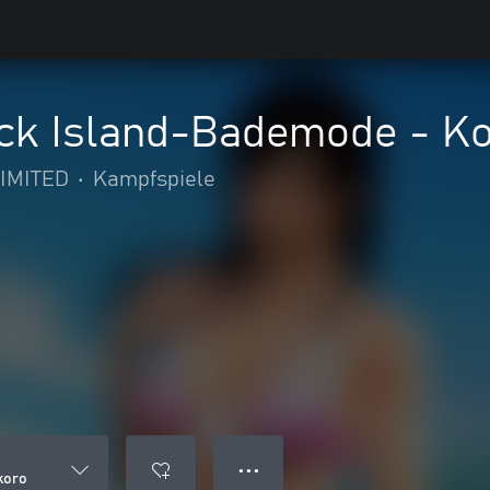
k Island-Bademode - K
IMITED
•
Kampfspiele
● ● ●
koro