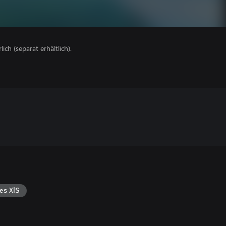
lich (separat erhältlich).
es X|S