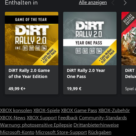
Alle anzeigen
Enthalten in
DiRT Rally 2.0 Game
DiRT Rally 2.0 Year
DiRT 
of the Year Edition
One Pass
Delux
49,99 €+
19,99 €
Spiel
XBOX konsolen
XBOX-Spiele
XBOX Game Pass
XBOX-Zubehör
XBOX-News
XBOX Support
Feedback
Community-Standards
Warnung: photosensitive Epilepsie
Drittanbieterhinweise
Microsoft-Konto
Microsoft Store-Support
Rückgaben