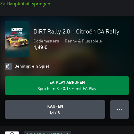
Zu Hauptinhalt springen
DiRT Rally 2.0 - Citroën C4 Rally
Codemasters
•
Renn- & Flugspiele
1,49 €
Benötigt ein Spiel
EA PLAY ABRUFEN
Speichern Sie 0,15 € mit EA Play
KAUFEN
● ● ●
1,49 €