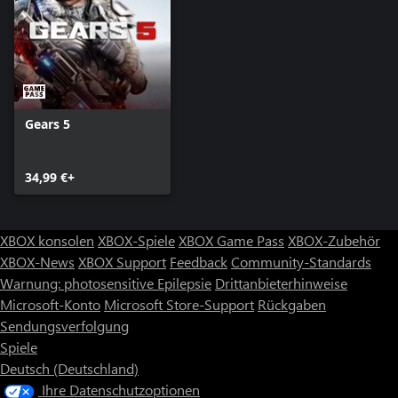
Gears 5
34,99 €+
XBOX konsolen
XBOX-Spiele
XBOX Game Pass
XBOX-Zubehör
XBOX-News
XBOX Support
Feedback
Community-Standards
Warnung: photosensitive Epilepsie
Drittanbieterhinweise
Microsoft-Konto
Microsoft Store-Support
Rückgaben
Sendungsverfolgung
Spiele
Deutsch (Deutschland)
Ihre Datenschutzoptionen