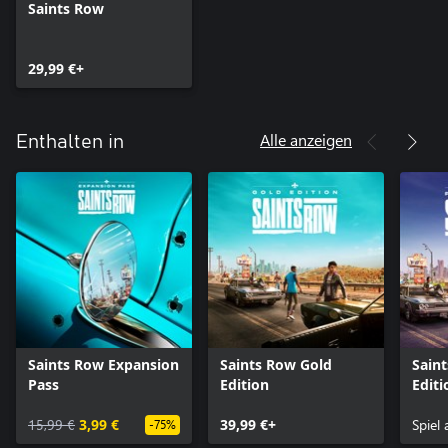
Saints Row
29,99 €+
Alle anzeigen
Enthalten in
Saints Row Expansion
Saints Row Gold
Sain
Pass
Edition
Editi
15,99 €
3,99 €
39,99 €+
Spiel
-75%