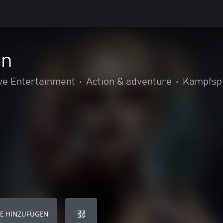
nn
ve Entertainment
•
Action & adventure
•
Kampfsp
E HINZUFÜGEN