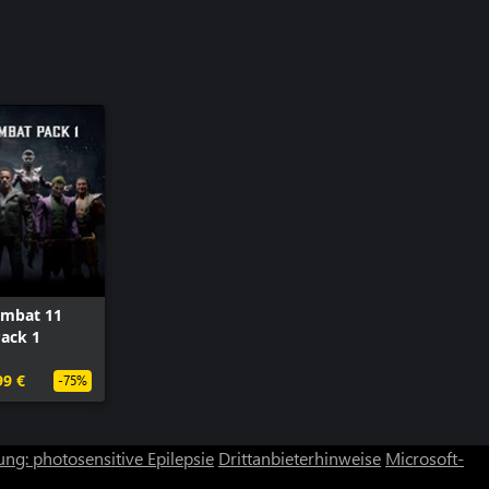
ombat 11
ack 1
99 €
-75%
ng: photosensitive Epilepsie
Drittanbieterhinweise
Microsoft-