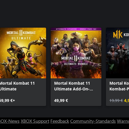
Mortal Kombat 11
Mortal Kombat 11
Mortal K
Ultimate
Ultimate Add-On-
Kombat-P
Paket
59,99 €+
49,99 €
19,99 €
4,
BOX-News
XBOX Support
Feedback
Community-Standards
Warnu