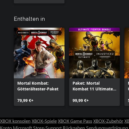
Enthalten in
Mortal Kombat:
Paket: Mortal
Götterältester-Paket
Kombat 11 Ultimate +
Injustice 2 Leg.
79,99 €+
Edition
99,99 €+
XBOX konsolen
XBOX-Spiele
XBOX Game Pass
XBOX-Zubehör
X
Konto
Microsoft Store-Support
Rückgaben
Sendungsverfolgung