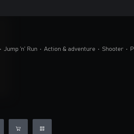
•
Jump ’n’ Run
•
Action & adventure
•
Shooter
•
P