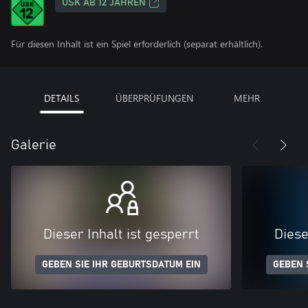
USK AB 12 JAHREN
Für diesen Inhalt ist ein Spiel erforderlich (separat erhältlich).
DETAILS
ÜBERPRÜFUNGEN
MEHR
Galerie
Dieser Inhalt ist gesperrt
Diese
GEBEN SIE IHR GEBURTSDATUM EIN
GEBEN 