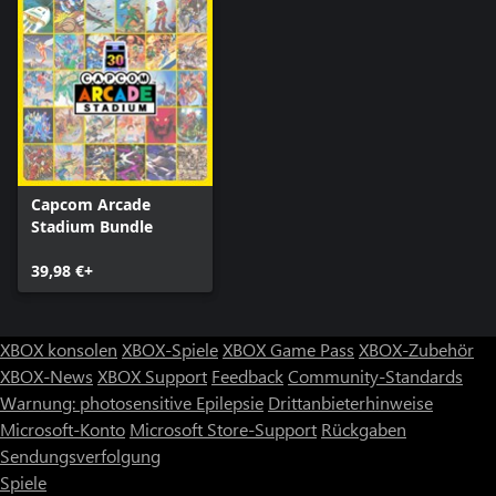
Capcom Arcade
Stadium Bundle
39,98 €+
XBOX konsolen
XBOX-Spiele
XBOX Game Pass
XBOX-Zubehör
XBOX-News
XBOX Support
Feedback
Community-Standards
Warnung: photosensitive Epilepsie
Drittanbieterhinweise
Microsoft-Konto
Microsoft Store-Support
Rückgaben
Sendungsverfolgung
Spiele