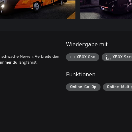
Wiedergabe mit
r schwache Nerven. Verbreite den
XBOX One
XBOX Seri
 immer du langfährst.
Funktionen
Online-Co-Op
Online-Multi