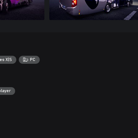
es X|S
PC
player