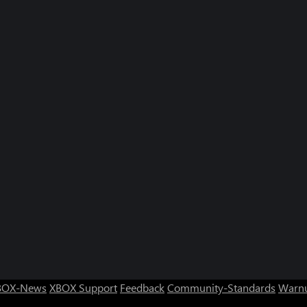
BOX-News
XBOX Support
Feedback
Community-Standards
Warnu