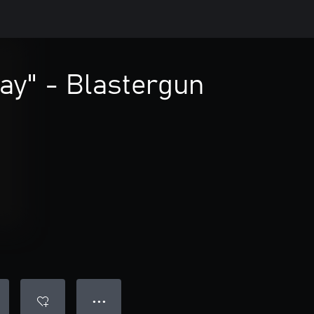
y" - Blastergun
● ● ●