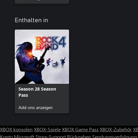
Enthalten in
Season 28 Season
Pass
Add-ons anzeigen
XBOX konsolen
XBOX-Spiele
XBOX Game Pass
XBOX-Zubehör
X
Konto
Microsoft Store-Support
Rückgaben
Sendungsverfolgung