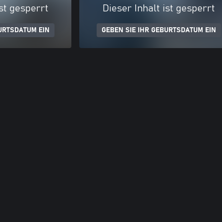
ist gesperrt
Dieser Inhalt ist gesperrt
URTSDATUM EIN
GEBEN SIE IHR GEBURTSDATUM EIN