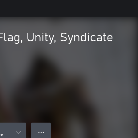
lag, Unity, Syndicate
● ● ●
te