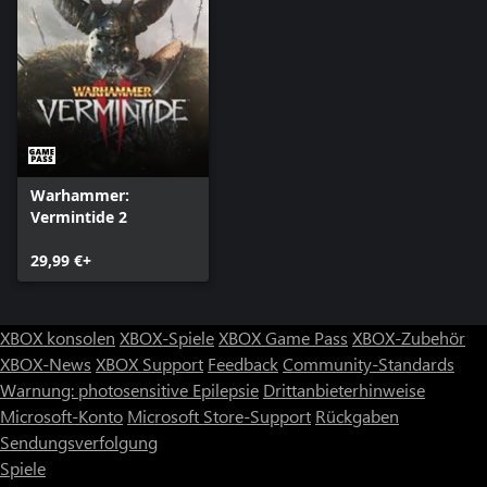
Warhammer:
Vermintide 2
29,99 €+
XBOX konsolen
XBOX-Spiele
XBOX Game Pass
XBOX-Zubehör
XBOX-News
XBOX Support
Feedback
Community-Standards
Warnung: photosensitive Epilepsie
Drittanbieterhinweise
Microsoft-Konto
Microsoft Store-Support
Rückgaben
Sendungsverfolgung
Spiele