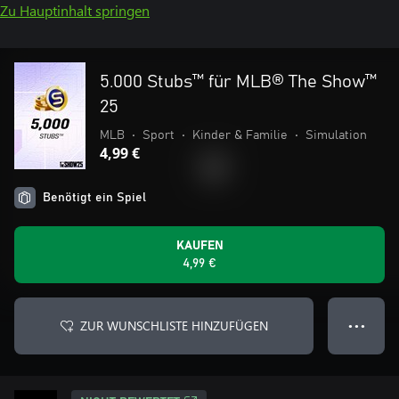
Zu Hauptinhalt springen
5.000 Stubs™ für MLB® The Show™
25
MLB
•
Sport
•
Kinder & Familie
•
Simulation
4,99 €
Benötigt ein Spiel
KAUFEN
4,99 €
ZUR WUNSCHLISTE HINZUFÜGEN
● ● ●