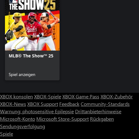
MLB® The Show™ 25
Spiel anzeigen
XBOX konsolen
XBOX-Spiele
XBOX Game Pass
XBOX-Zubehör
XBOX-News
XBOX Support
Feedback
Community-Standards
Warnung: photosensitive Epilepsie
Drittanbieterhinweise
Microsoft-Konto
Microsoft Store-Support
Rückgaben
Sendungsverfolgung
Spiele