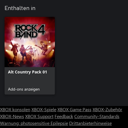
Enthalten in
Alt Country Pack 01
Add-ons anzeigen
XBOX konsolen
XBOX-Spiele
XBOX Game Pass
XBOX-Zubehör
XBOX-News
XBOX Support
Feedback
Community-Standards
Warnung: photosensitive Epilepsie
Drittanbieterhinweise