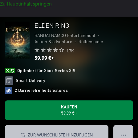
Zu Hauptinhalt springen
ELDEN RING
BANDAI NAMCO Entertainment
•
Action & adventure
•
Rollenspiele
1.7K
59,99 €+
Optimiert für Xbox Series X|S
Smart Delivery
2 Barrierefreiheitsfeatures
KAUFEN
59,99 €+
ZUR WUNSCHLISTE HINZUFÜGEN
● ● ●