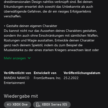
dreidimensionalen Design nahtlos verknüpft sind. Bei deinen
Erkundungen erwartet dich sowohl das Unbekannte als auch
überwältigende Gefahren, die dir ein riesiges Erfolgserlebnis
verschaffen.
• Gestalte deinen eigenen Charakter
Du kannst nicht nur das Aussehen deines Charakters gestalten,
sondern ihn auch ohne Einschränkungen mit sämtlichen Waffen,
Rüstungen und Magie ausstatten. Entwickle deinen Charakter
ganz nach deinem Spielstil, indem du zum Beispiel die
Muskelstärke zu der eines starken Kriegers anwachsen lässt oder
werde ein gefürchteter Magier.
Mehr anzeigen
• Ein episches Drama mit mythologischer Inspiration
Eine vielschichtige Story, die in Fragmenten erzählt wird. Ein
Veröffentlicht von
Entwickelt von
Veröffentlichungsdatum
episches Drama, bei dem sich die unterschiedlichen Gedanken
BANDAI NAMCO
FromSoftware, Inc.
25.2.2022
der Charaktere im Zwischenland überschneiden.
Entertainment
• Einzigartiges Online-Gameplay, das dich frei mit anderen
verbindet
Wiedergabe mit
Neben dem Mehrspielermodus, bei dem du dich mit anderen
Spielern verbinden und zusammen reisen kannst, bietet das Spiel
XBOX One
XBOX Series X|S
außerdem einen einzigartigen asynchronen Online-Modus, der