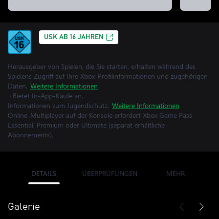
USK AB 16 JAHREN
Herausgeber von Spielen, die Sie starten, erhalten während des
Spielens Zugriff auf Ihre Xbox-Profilinformationen und zugehörigen
Daten.
Weitere Informationen
+Bietet In-App-Käufe an.
Informationen zum Jugendschutz.
Weitere Informationen
Online-Multiplayer auf der Konsole erfordert Xbox Game Pass
Essential, Premium oder Ultimate (separat erhältliche
Abonnements).
DETAILS
ÜBERPRÜFUNGEN
MEHR
Galerie