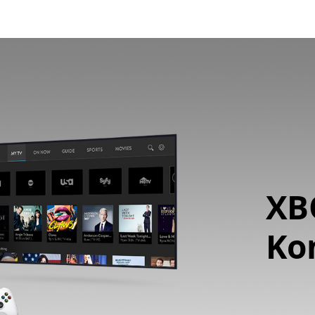
XB
Ko