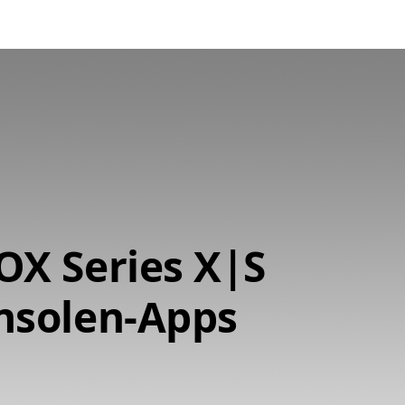
OX Series X|S
nsolen-Apps