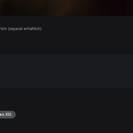
lich (separat erhältlich).
es X|S