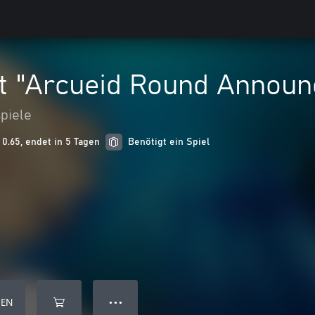
lt "Arcueid Round Annou
piele
0.65, endet in 5 Tagen
Benötigt ein Spiel
GEN
● ● ●